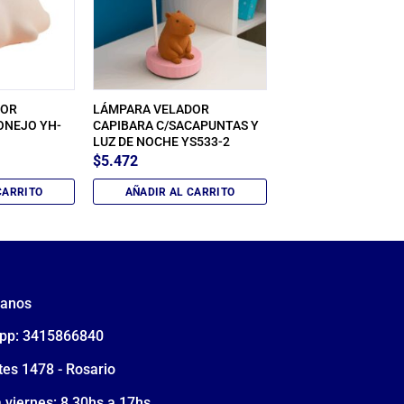
DOR
LÁMPARA VELADOR
ONEJO YH-
CAPIBARA C/SACAPUNTAS Y
LUZ DE NOCHE YS533-2
$
5.472
CARRITO
AÑADIR AL CARRITO
tanos
pp: 3415866840
tes 1478 - Rosario
 viernes: 8.30hs a 17hs