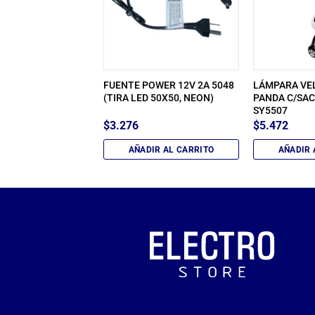
 2835 RGB 5M CON
FUENTE POWER 12V 2A 5048
LÁMPARA VE
 REMOTO
(TIRA LED 50X50, NEON)
PANDA C/SA
LED-83108
SY5507
$
3.276
$
5.472
IR AL CARRITO
AÑADIR AL CARRITO
AÑADIR 