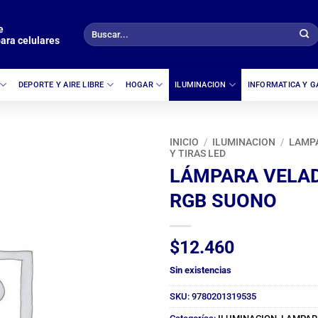
e
Buscar
ara celulares
por:
DEPORTE Y AIRE LIBRE
HOGAR
ILUMINACION
INFORMATICA Y 
INICIO
/
ILUMINACION
/
LAMP
Y TIRAS LED
LÁMPARA VELA
RGB SUONO
$
12.460
Sin existencias
SKU:
9780201319535