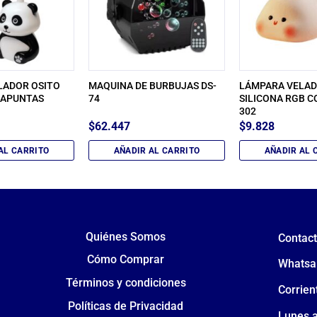
LADOR OSITO
MAQUINA DE BURBUJAS DS-
LÁMPARA VELA
CAPUNTAS
74
SILICONA RGB C
302
$
62.447
$
9.828
AL CARRITO
AÑADIR AL CARRITO
AÑADIR AL 
Quiénes Somos
Contac
Cómo Comprar
Whatsa
Términos y condiciones
Corrien
Políticas de Privacidad
Lunes a