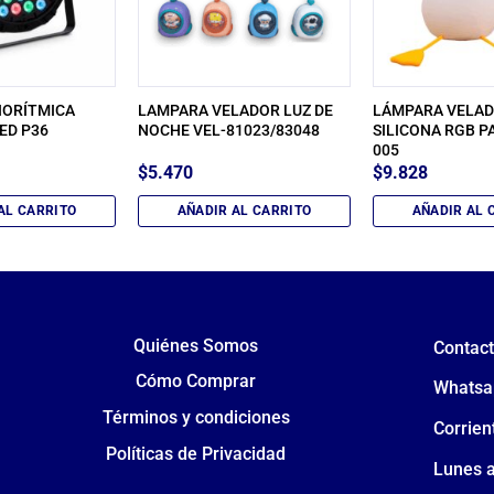
IORÍTMICA
LAMPARA VELADOR LUZ DE
LÁMPARA VELA
ED P36
NOCHE VEL-81023/83048
SILICONA RGB P
005
$
5.470
$
9.828
AL CARRITO
AÑADIR AL CARRITO
AÑADIR AL 
Quiénes Somos
Contac
Cómo Comprar
Whatsa
Términos y condiciones
Corrien
Políticas de Privacidad
Lunes a