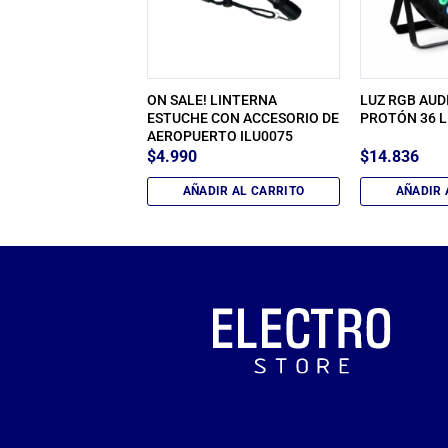
ON SALE! LINTERNA
LUZ RGB AUD
 VELADOR LECHUZA
ESTUCHE CON ACCESORIO DE
PROTÓN 36 L
AEROPUERTO ILU0075
$
4.990
$
14.836
IR AL CARRITO
AÑADIR AL CARRITO
AÑADIR 