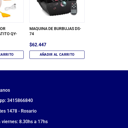
DOR
MAQUINA DE BURBUJAS DS-
ATITO QY-
74
$
62.447
CARRITO
AÑADIR AL CARRITO
tanos
pp: 3415866840
tes 1478 - Rosario
 viernes: 8.30hs a 17hs