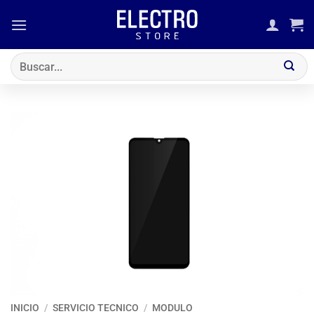
Saltar
al
contenido
Buscar
por:
INICIO
/
SERVICIO TECNICO
/
MODULO