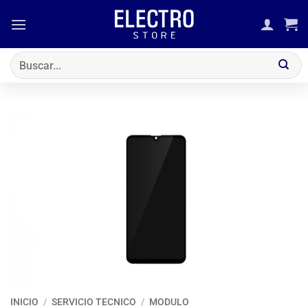
Saltar
al
contenido
Buscar
por:
INICIO
/
SERVICIO TECNICO
/
MODULO