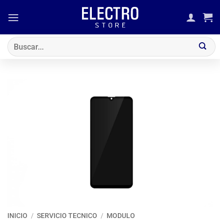
Saltar
al
contenido
Buscar
por:
INICIO
/
SERVICIO TECNICO
/
MODULO