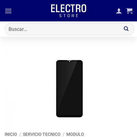
Saltar
al
contenido
Buscar
por:
INICIO
/
SERVICIO TECNICO
/
MODULO