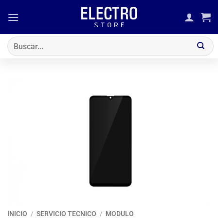
Saltar
al
contenido
Buscar
por:
INICIO
/
SERVICIO TECNICO
/
MODULO