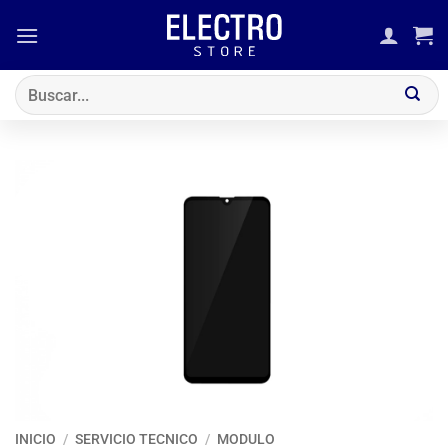
Saltar
al
contenido
Buscar
por:
INICIO
/
SERVICIO TECNICO
/
MODULO