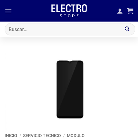
Saltar
al
contenido
Buscar
por:
INICIO
/
SERVICIO TECNICO
/
MODULO