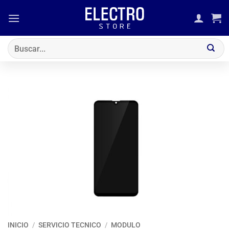
Saltar
al
contenido
Buscar
por:
INICIO
/
SERVICIO TECNICO
/
MODULO