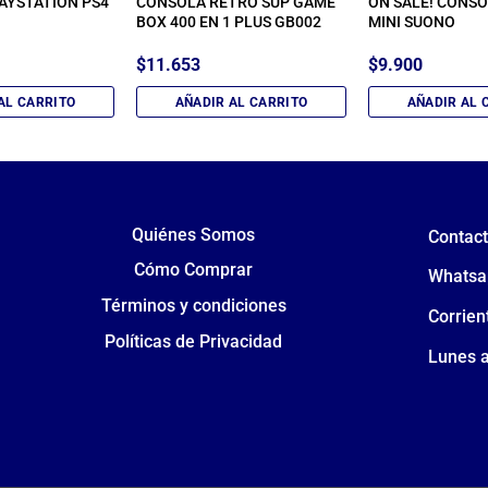
AYSTATION PS4
CONSOLA RETRO SUP GAME
ON SALE! CONSO
BOX 400 EN 1 PLUS GB002
MINI SUONO
$
11.653
$
9.900
AL CARRITO
AÑADIR AL CARRITO
AÑADIR AL 
Quiénes Somos
Contac
Cómo Comprar
Whatsa
Términos y condiciones
Corrien
Políticas de Privacidad
Lunes a