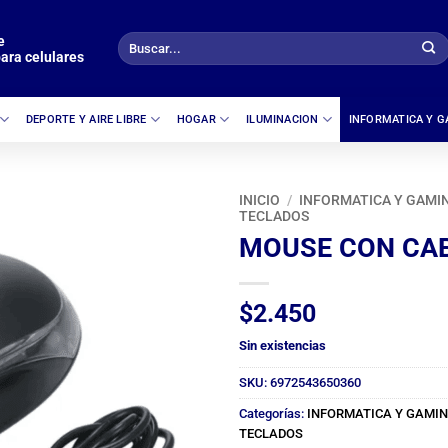
e
Buscar
ara celulares
por:
DEPORTE Y AIRE LIBRE
HOGAR
ILUMINACION
INFORMATICA Y 
INICIO
/
INFORMATICA Y GAMI
TECLADOS
MOUSE CON CA
$
2.450
Sin existencias
SKU:
6972543650360
Categorías:
INFORMATICA Y GAMI
TECLADOS