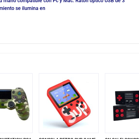
tu mano compatible con Pc y Mac. Ratón óptico USB de 3
miento se ilumina en