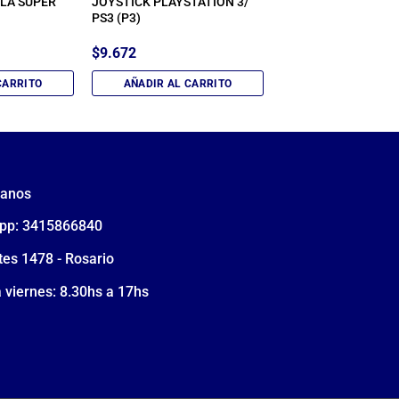
LA SUPER
JOYSTICK PLAYSTATION 3/
PS3 (P3)
$
9.672
CARRITO
AÑADIR AL CARRITO
tanos
pp: 3415866840
tes 1478 - Rosario
 viernes: 8.30hs a 17hs