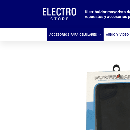
Saltar
al
Distribuidor mayorista d
repuestos y accesorios p
contenido
ACCESORIOS PARA CELULARES
AUDIO Y VIDEO