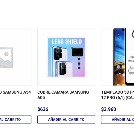
D SAMSUNG A54
CUBRE CAMARA SAMSUNG
TEMPLADO 5D IP
A05
12 PRO (6,1) (CA
$
636
$
3.960
AL CARRITO
AÑADIR AL CARRITO
AÑADIR AL 