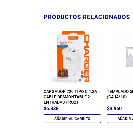
PRODUCTOS RELACIONADOS
R 3.1A LITE HOME
CARGADOR 220 TIPO C 4.3A
TEMPLADO 5
(*2 USB) PRO21
CABLE DESMONTABLE 2
(CAJA*10)
ENTRADAS PRO21
$
6.338
$
3.960
IR AL CARRITO
AÑADIR AL CARRITO
AÑADIR 