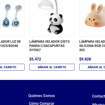
LADOR LUZ DE
LÁMPARA VELADOR OSITO
LÁMPARA VELA
1023/83048
PANDA C/SACAPUNTAS
SILICONA RGB C
SY5507
302
$
5.472
$
9.828
AL CARRITO
AÑADIR AL CARRITO
AÑADIR AL 
Quiénes Somos
Contac
Cómo Comprar
Whatsa