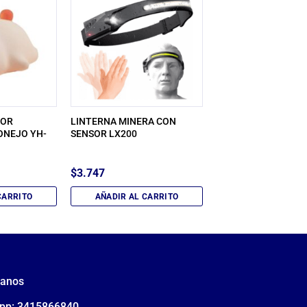
DOR
LINTERNA MINERA CON
ONEJO YH-
SENSOR LX200
$
3.747
CARRITO
AÑADIR AL CARRITO
tanos
pp: 3415866840