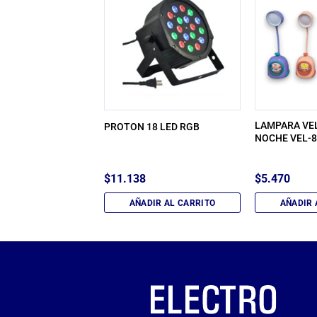
 NEON RGB 12V
LAMPARA VE
PROTON 18 LED RGB
L (5M) LED-83096
NOCHE VEL-8
$
11.138
$
5.470
IR AL CARRITO
AÑADIR AL CARRITO
AÑADIR 