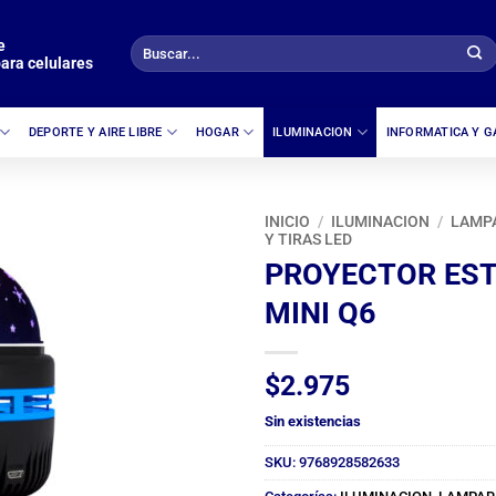
e
Buscar
ara celulares
por:
DEPORTE Y AIRE LIBRE
HOGAR
ILUMINACION
INFORMATICA Y 
INICIO
/
ILUMINACION
/
LAMP
Y TIRAS LED
PROYECTOR ES
MINI Q6
$
2.975
Sin existencias
SKU:
9768928582633