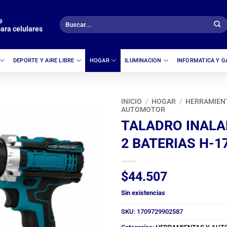
e
Buscar
ara celulares
por:
DEPORTE Y AIRE LIBRE
HOGAR
ILUMINACION
INFORMATICA Y 
INICIO
/
HOGAR
/
HERRAMIEN
AUTOMOTOR
TALADRO INAL
2 BATERIAS H-1
$
44.507
Sin existencias
SKU:
1709729902587