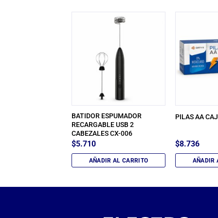
 PLANETARIA
BATIDOR ESPUMADOR
PILAS AA CA
328NEG
RECARGABLE USB 2
CABEZALES CX-006
0
$
5.710
$
8.736
IR AL CARRITO
AÑADIR AL CARRITO
AÑADIR 