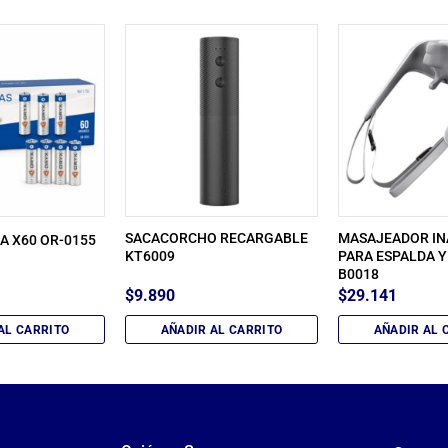
SACACORCHO RECARGABLE
MASAJEADOR I
JA X60 OR-0155
KT6009
PARA ESPALDA Y
B0018
$
9.890
$
29.141
AL CARRITO
AÑADIR AL CARRITO
AÑADIR AL 