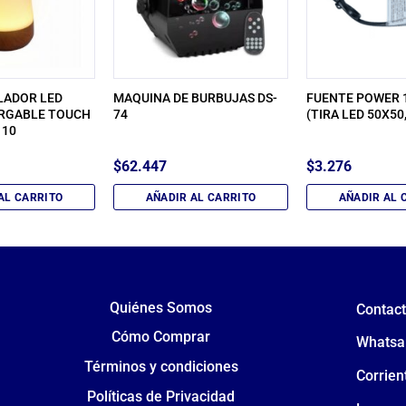
LADOR LED
MAQUINA DE BURBUJAS DS-
FUENTE POWER 1
ARGABLE TOUCH
74
(TIRA LED 50X50
110
$
62.447
$
3.276
AL CARRITO
AÑADIR AL CARRITO
AÑADIR AL 
Quiénes Somos
Contac
Cómo Comprar
Whatsa
Términos y condiciones
Corrien
Políticas de Privacidad