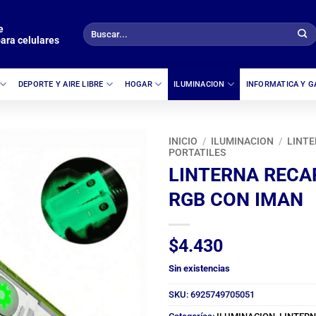
e
Buscar
ara celulares
por:
DEPORTE Y AIRE LIBRE
HOGAR
ILUMINACION
INFORMATICA Y 
INICIO
/
ILUMINACION
/
LINTE
PORTATILES
LINTERNA RECA
RGB CON IMAN
$
4.430
Sin existencias
SKU:
6925749705051