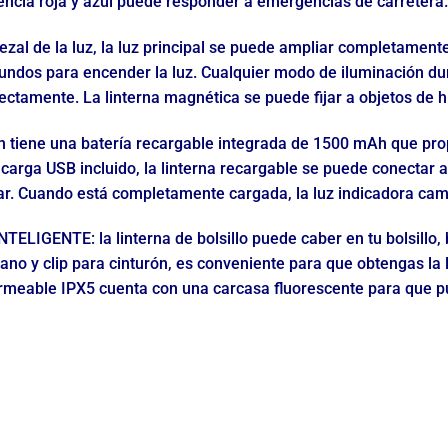
rtencia roja y azul puede responder a emergencias de carretera.
ezal de la luz, la luz principal se puede ampliar completament
egundos para encender la luz. Cualquier modo de iluminación d
irectamente. La linterna magnética se puede fijar a objetos de 
 tiene una batería recargable integrada de 1500 mAh que pro
e carga USB incluido, la linterna recargable se puede conectar
ar. Cuando está completamente cargada, la luz indicadora camb
GENTE: la linterna de bolsillo puede caber en tu bolsillo, 
no y clip para cinturón, es conveniente para que obtengas la 
permeable IPX5 cuenta con una carcasa fluorescente para que p