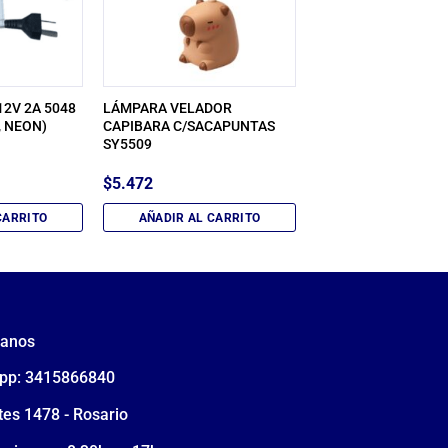
2V 2A 5048
LÁMPARA VELADOR
, NEON)
CAPIBARA C/SACAPUNTAS
SY5509
$
5.472
CARRITO
AÑADIR AL CARRITO
tanos
pp: 3415866840
tes 1478 - Rosario