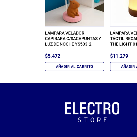
 NEON 12V CON
LÁMPARA VELADOR
LÁMPARA VE
5 mts) NARANJA NL-
CAPIBARA C/SACAPUNTAS Y
TÁCTIL REC
LUZ DE NOCHE YS533-2
THE LIGHT 0
$
5.472
$
11.279
IR AL CARRITO
AÑADIR AL CARRITO
AÑADIR 