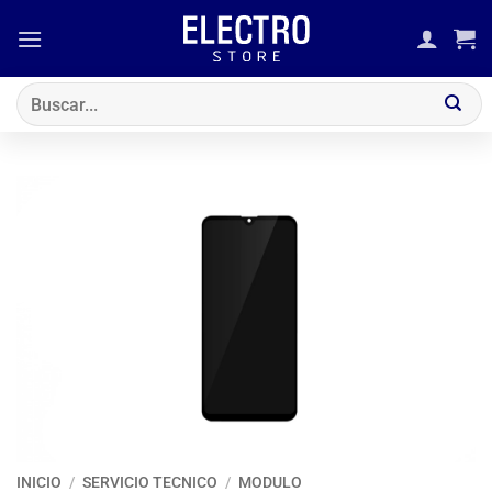
Saltar
al
contenido
Buscar
por:
INICIO
/
SERVICIO TECNICO
/
MODULO