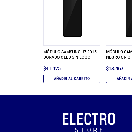
MOTOROLA MOTO
MÓDULO SAMSUNG J7 2015
MÓDULO SAM
R
DORADO OLED SIN LOGO
NEGRO ORIGI
$
41.125
$
13.467
IR AL CARRITO
AÑADIR AL CARRITO
AÑADIR 