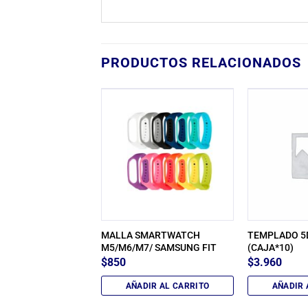
PRODUCTOS RELACIONADOS
TCH RELOJ T800
MALLA SMARTWATCH
TEMPLADO 5
EGRO
M5/M6/M7/ SAMSUNG FIT
(CAJA*10)
$
850
$
3.960
IR AL CARRITO
AÑADIR AL CARRITO
AÑADIR 