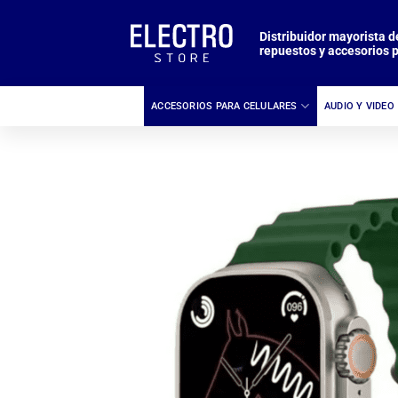
Saltar
al
Distribuidor mayorista d
repuestos y accesorios p
contenido
ACCESORIOS PARA CELULARES
AUDIO Y VIDEO