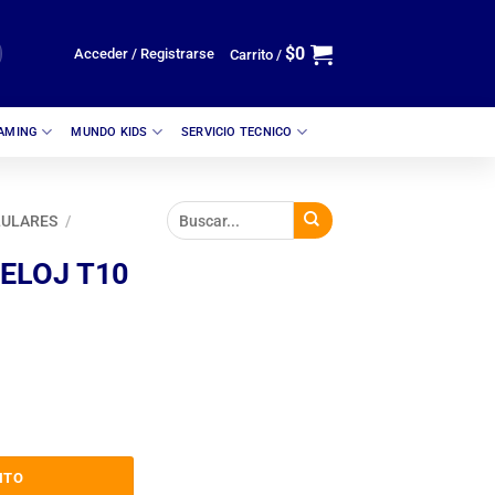
$
0
Acceder / Registrarse
Carrito /
GAMING
MUNDO KIDS
SERVICIO TECNICO
LULARES
/
ELOJ T10
3 VERDE cantidad
ITO