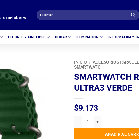
e
Buscar
ara celulares
por:
DEPORTE Y AIRE LIBRE
HOGAR
ILUMINACION
INFORMATICA Y 
INICIO
/
ACCESORIOS PARA CE
SMARTWATCH
SMARTWATCH R
ULTRA3 VERDE
$
9.173
SMARTWATCH RELOJ T10 ULTRA
AÑADIR AL CARR