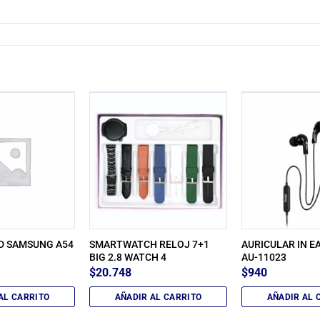
D SAMSUNG A54
SMARTWATCH RELOJ 7+1
AURICULAR IN EA
BIG 2.8 WATCH 4
AU-11023
$
20.748
$
940
AL CARRITO
AÑADIR AL CARRITO
AÑADIR AL 