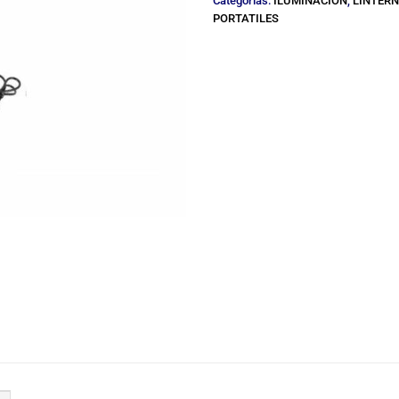
Categorías:
ILUMINACION
,
LINTERN
PORTATILES