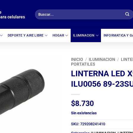
e
Buscar
ara celulares
por:
DEPORTE Y AIRE LIBRE
HOGAR
ILUMINACION
INFORMATICA Y 
INICIO
/
ILUMINACION
/
LINTE
PORTATILES
LINTERNA LED X
ILU0056 89-23S
$
8.730
Sin existencias
SKU:
729208241410