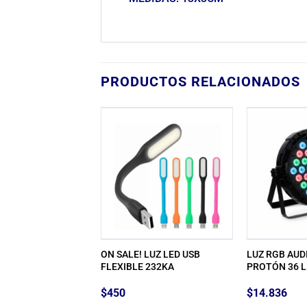
PRODUCTOS RELACIONADOS
 VELADOR
ON SALE! LUZ LED USB
LUZ RGB AUD
UTA CS310
FLEXIBLE 232KA
PROTÓN 36 L
$
450
$
14.836