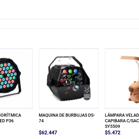
IORÍTMICA
MAQUINA DE BURBUJAS DS-
LÁMPARA VELA
ED P36
74
CAPIBARA C/SA
SY5509
$
62.447
$
5.472